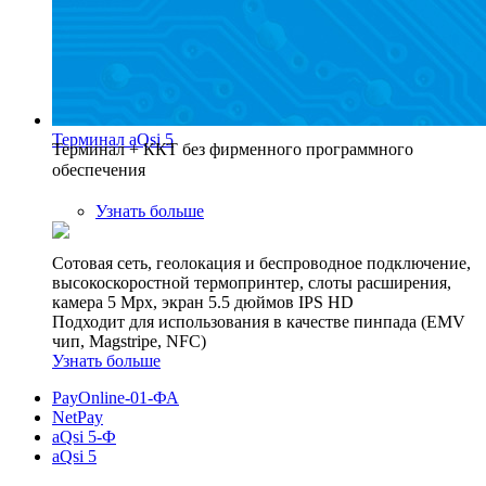
Терминал aQsi 5
Терминал + ККТ без фирменного программного
обеспечения
Узнать больше
Сотовая сеть, геолокация и беспроводное подключение,
высокоскоростной термопринтер, слоты расширения,
камера 5 Mpx, экран 5.5 дюймов IPS HD
Подходит для использования в качестве пинпада (EMV
чип, Magstripe, NFC)
Узнать больше
PayOnline-01-ФА
NetPay
aQsi 5-Ф
aQsi 5